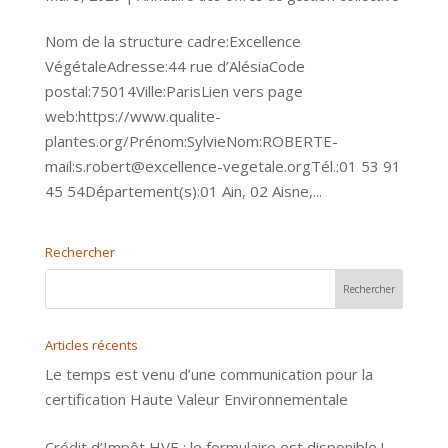
Nom de la structure cadre:Excellence
VégétaleAdresse:44 rue d’AlésiaCode
postal:75014Ville:ParisLien vers page
web:https://www.qualite-
plantes.org/Prénom:SylvieNom:ROBERTE-
mail:s.robert@excellence-vegetale.orgTél.:01 53 91
45 54Département(s):01 Ain, 02 Aisne,...
Rechercher
Articles récents
Le temps est venu d’une communication pour la
certification Haute Valeur Environnementale
Crédit d’Impôt HVE : le formulaire est disponible !