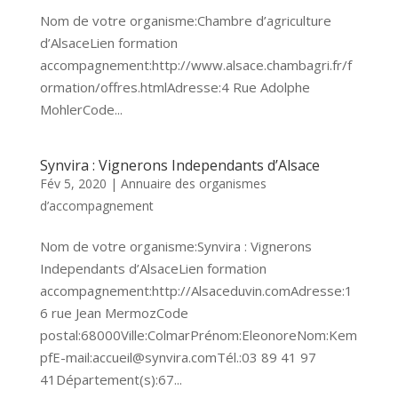
Nom de votre organisme:Chambre d’agriculture
d’AlsaceLien formation
accompagnement:http://www.alsace.chambagri.fr/f
ormation/offres.htmlAdresse:4 Rue Adolphe
MohlerCode...
Synvira : Vignerons Independants d’Alsace
Fév 5, 2020
|
Annuaire des organismes
d’accompagnement
Nom de votre organisme:Synvira : Vignerons
Independants d’AlsaceLien formation
accompagnement:http://Alsaceduvin.comAdresse:1
6 rue Jean MermozCode
postal:68000Ville:ColmarPrénom:EleonoreNom:Kem
pfE-mail:accueil@synvira.comTél.:03 89 41 97
41Département(s):67...