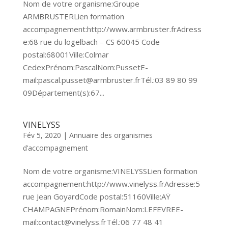
Nom de votre organisme:Groupe
ARMBRUSTERLien formation
accompagnement:http://www.armbruster.frAdress
e:68 rue du logelbach – CS 60045 Code
postal:68001Ville:Colmar
CedexPrénom:PascalNom:PussetE-
mail:pascal.pusset@armbruster.frTél.:03 89 80 99
09Département(s):67...
VINELYSS
Fév 5, 2020
|
Annuaire des organismes
d’accompagnement
Nom de votre organisme:VINELYSSLien formation
accompagnement:http://www.vinelyss.frAdresse:5
rue Jean GoyardCode postal:51160Ville:AŸ
CHAMPAGNEPrénom:RomainNom:LEFEVREE-
mail:contact@vinelyss.frTél.:06 77 48 41