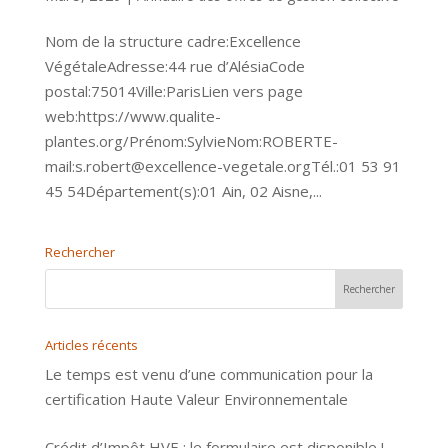
Nom de la structure cadre:Excellence
VégétaleAdresse:44 rue d’AlésiaCode
postal:75014Ville:ParisLien vers page
web:https://www.qualite-
plantes.org/Prénom:SylvieNom:ROBERTE-
mail:s.robert@excellence-vegetale.orgTél.:01 53 91
45 54Département(s):01 Ain, 02 Aisne,...
Rechercher
Articles récents
Le temps est venu d’une communication pour la
certification Haute Valeur Environnementale
Crédit d’Impôt HVE : le formulaire est disponible !