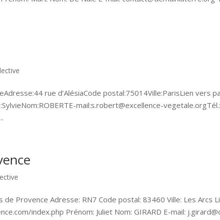
lective
eAdresse:44 rue d’AlésiaCode postal:75014Ville:ParisLien vers p
:SylvieNom:ROBERTE-mail:s.robert@excellence-vegetale.orgTél.
..
vence
ective
s de Provence Adresse: RN7 Code postal: 83460 Ville: Les Arcs L
nce.com/index.php Prénom: Juliet Nom: GIRARD E-mail: j.girard