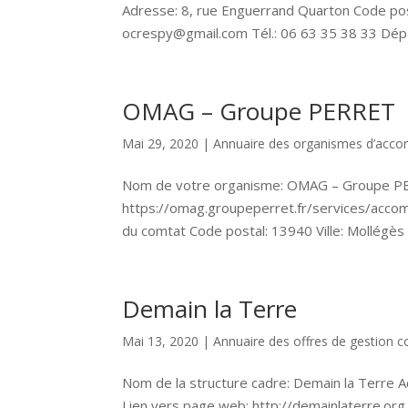
Adresse: 8, rue Enguerrand Quarton Code pos
ocrespy@gmail.com Tél.: 06 63 35 38 33 Dépa
OMAG – Groupe PERRET
Mai 29, 2020
|
Annuaire des organismes d’ac
Nom de votre organisme: OMAG – Groupe P
https://omag.groupeperret.fr/services/acco
du comtat Code postal: 13940 Ville: Mollégè
Demain la Terre
Mai 13, 2020
|
Annuaire des offres de gestion co
Nom de la structure cadre: Demain la Terre Ad
Lien vers page web: http://demainlaterre.or