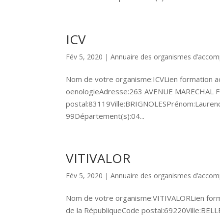
ICV
Fév 5, 2020
|
Annuaire des organismes d’acco
Nom de votre organisme:ICVLien formation ac
oenologieAdresse:263 AVENUE MARECHAL
postal:83119Ville:BRIGNOLESPrénom:Lauren
99Département(s):04...
VITIVALOR
Fév 5, 2020
|
Annuaire des organismes d’acco
Nom de votre organisme:VITIVALORLien form
de la RépubliqueCode postal:69220Ville:B