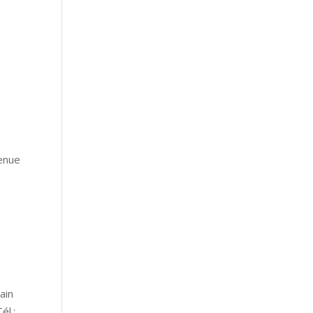
venue
ain
él.: