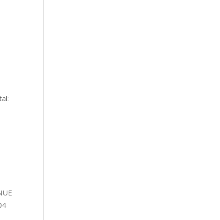
al:
ENUE
04