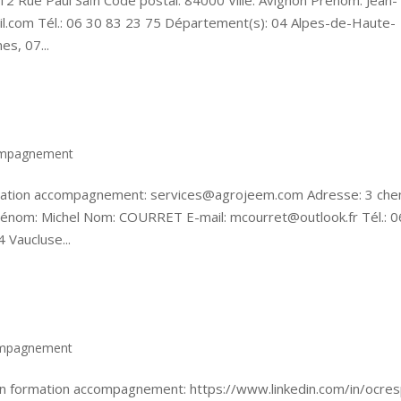
2 Rue Paul Saïn Code postal: 84000 Ville: Avignon Prénom: Jean-
il.com Tél.: 06 30 83 23 75 Département(s): 04 Alpes-de-Haute-
s, 07...
compagnement
mation accompagnement: services@agrojeem.com Adresse: 3 che
rénom: Michel Nom: COURRET E-mail: mcourret@outlook.fr Tél.: 0
 Vaucluse...
compagnement
n formation accompagnement: https://www.linkedin.com/in/ocre