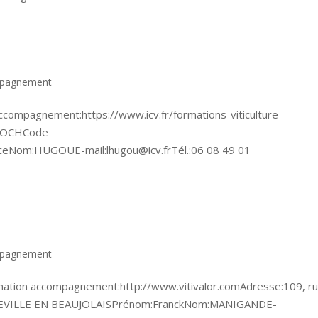
mpagnement
compagnement:https://www.icv.fr/formations-viticulture-
 FOCHCode
ceNom:HUGOUE-mail:lhugou@icv.frTél.:06 08 49 01
mpagnement
ation accompagnement:http://www.vitivalor.comAdresse:109, r
ELLEVILLE EN BEAUJOLAISPrénom:FranckNom:MANIGANDE-