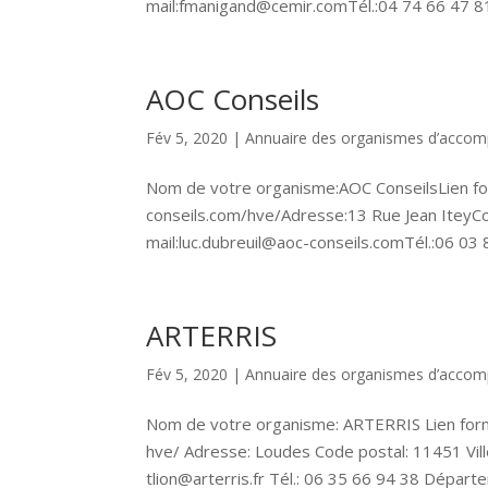
mail:fmanigand@cemir.comTél.:04 74 66 47 81
AOC Conseils
Fév 5, 2020
|
Annuaire des organismes d’acco
Nom de votre organisme:AOC ConseilsLien f
conseils.com/hve/Adresse:13 Rue Jean IteyC
mail:luc.dubreuil@aoc-conseils.comTél.:06 03 
ARTERRIS
Fév 5, 2020
|
Annuaire des organismes d’acco
Nom de votre organisme: ARTERRIS Lien form
hve/ Adresse: Loudes Code postal: 11451 V
tlion@arterris.fr Tél.: 06 35 66 94 38 Départe