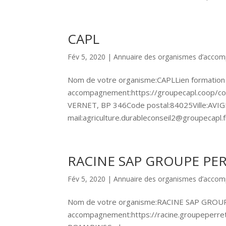
CAPL
Fév 5, 2020
|
Annuaire des organismes d’acco
Nom de votre organisme:CAPLLien formation
accompagnement:https://groupecapl.coop/c
VERNET, BP 346Code postal:84025Ville:AV
mail:agriculture.durableconseil2@groupecapl.fr
RACINE SAP GROUPE PE
Fév 5, 2020
|
Annuaire des organismes d’acco
Nom de votre organisme:RACINE SAP GROUP
accompagnement:https://racine.groupeperre