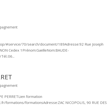
mpagnement
oop/#service/70/search/document/189Adresse:92 Rue Joseph
IGNON Cedex 1Prénom:GaëlleNom:BAUDE-
Tél.:06...
RRET
mpagnement
E PERRETLien formation
t.fr/formations/formationsAdresse:ZAC NICOPOLIS, 90 RUE DES