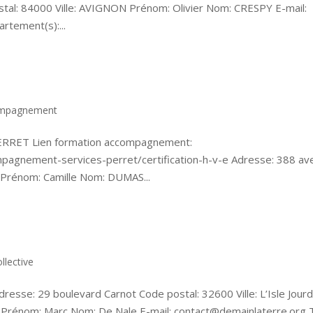
tal: 84000 Ville: AVIGNON Prénom: Olivier Nom: CRESPY E-mail:
rtement(s):...
compagnement
ERRET Lien formation accompagnement:
mpagnement-services-perret/certification-h-v-e Adresse: 388 a
s Prénom: Camille Nom: DUMAS...
llective
resse: 29 boulevard Carnot Code postal: 32600 Ville: L’Isle Jourd
g Prénom: Marc Nom: De Nale E-mail: contact@demainlaterre.org T