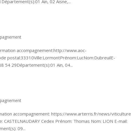
Département(s):01 Ain, 02 Aisne,...
mpagnement
ormation accompagnement:http://www.aoc-
ode postal:33310Ville:LormontPrénom:LucNom:DubreuilE-
88 54 29Département(s):01 Ain, 04...
mpagnement
ation accompagnement: https://www.arterris.fr/news/viticulture
ille: CASTELNAUDARY Cedex Prénom: Thomas Nom: LION E-mail:
ment(s): 09...