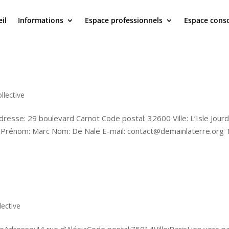
il
Informations
Espace professionnels
Espace con
llective
resse: 29 boulevard Carnot Code postal: 32600 Ville: L’Isle Jourd
g Prénom: Marc Nom: De Nale E-mail: contact@demainlaterre.org T
lective