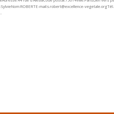
eAdresse:44 rue d’AlésiaCode postal:75014Ville:ParisLien vers p
:SylvieNom:ROBERTE-mail:s.robert@excellence-vegetale.orgTél.
..