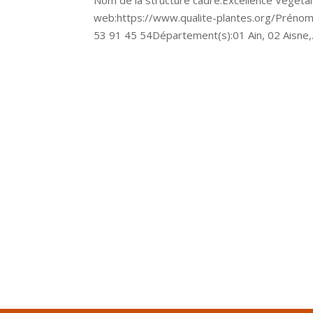
Nom de la structure cadre:Excellence Végétal
web:https://www.qualite-plantes.org/Prénom
53 91 45 54Département(s):01 Ain, 02 Aisne,.