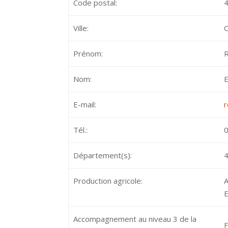
Code postal:
Ville:
O
Prénom:
Nom:
E
E-mail:
r
Tél.:
0
Département(s):
4
Production agricole:
A
Accompagnement au niveau 3 de la
F