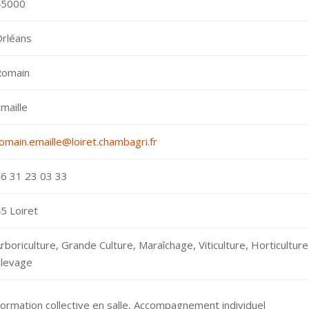
45000
rléans
Romain
maille
omain.emaille@loiret.chambagri.fr
6 31 23 03 33
5 Loiret
rboriculture, Grande Culture, Maraîchage, Viticulture, Horticulture
Elevage
ormation collective en salle, Accompagnement individuel