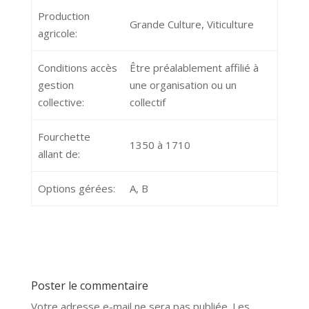
Production
Grande Culture, Viticulture
agricole:
Conditions accès
Être préalablement affilié à
gestion
une organisation ou un
collective:
collectif
Fourchette
1350 à 1710
allant de:
Options gérées:
A, B
Poster le commentaire
Votre adresse e-mail ne sera pas publiée.
Les