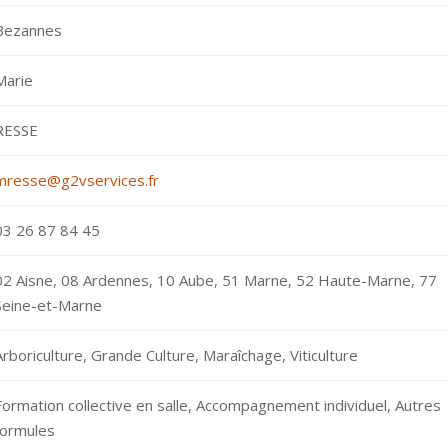
Bezannes
Marie
RESSE
mresse@g2vservices.fr
03 26 87 84 45
02 Aisne, 08 Ardennes, 10 Aube, 51 Marne, 52 Haute-Marne, 77
Seine-et-Marne
Arboriculture, Grande Culture, Maraîchage, Viticulture
Formation collective en salle, Accompagnement individuel, Autres
formules