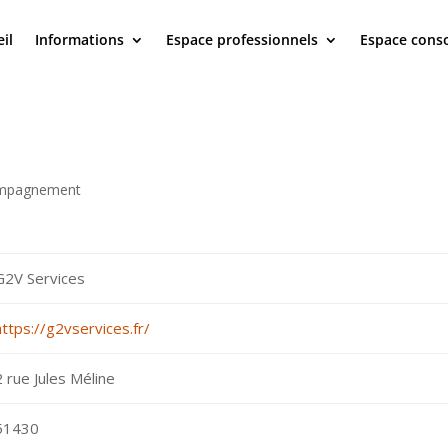
il
Informations
Espace professionnels
Espace con
compagnement
G2V Services
https://g2vservices.fr/
2 rue Jules Méline
51430