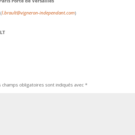
Paris Porte de Versailles
(
l.brault@vigneron-independant.com
)
ULT
s champs obligatoires sont indiqués avec
*