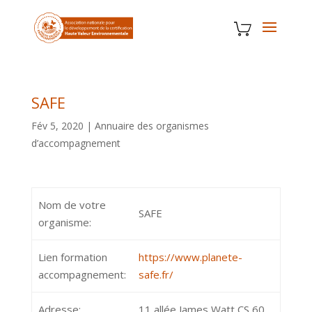
SAFE
Fév 5, 2020
|
Annuaire des organismes
d’accompagnement
Nom de votre
SAFE
organisme:
Lien formation
https://www.planete-
accompagnement:
safe.fr/
Adresse:
11 allée James Watt CS 60