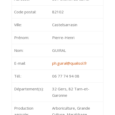
Code postal:
82102
Ville:
Castelsarrasin
Prénom:
Pierre-Henri
Nom:
GUIRAL
E-mail:
ph.guiral@qualisol.fr
Tél.:
06 77 74 94 08
Département(s):
32 Gers, 82 Tarn-et-
Garonne
Production
Arboriculture, Grande
agricole:
Culture, Maraîchage,