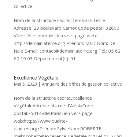
collective
Nom de la structure cadre: Demain la Terre
Adresse: 29 boulevard Carnot Code postal: 32600
Ville: L’Isle Jourdain Lien vers page web:
http://demainlaterre.org Prénom: Marc Nom: De
Nale E-mail: contact@demainlaterre.org Tél.: 05 62
60 19 03 Département(s): 01...
Excellence Végétale
Mai 5, 2020
|
Annuaire des offres de gestion collective
Nom de la structure cadre:Excellence
VégétaleAdresse:44 rue d’AlésiaCode
postal:75014Ville:ParisLien vers page
web:https://www.qualite-
plantes.org/Prénom:SylvieNom:ROBERTE-
mail:s.robert@excellence-vegetale.orgTél.:01 53 91