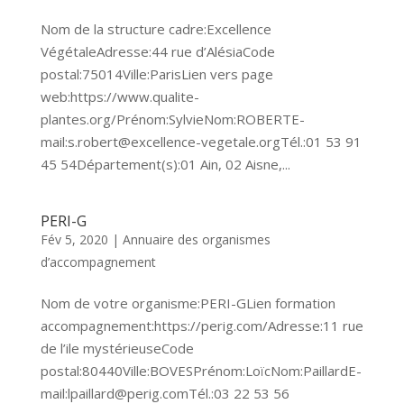
Nom de la structure cadre:Excellence
VégétaleAdresse:44 rue d’AlésiaCode
postal:75014Ville:ParisLien vers page
web:https://www.qualite-
plantes.org/Prénom:SylvieNom:ROBERTE-
mail:s.robert@excellence-vegetale.orgTél.:01 53 91
45 54Département(s):01 Ain, 02 Aisne,...
PERI-G
Fév 5, 2020
|
Annuaire des organismes
d’accompagnement
Nom de votre organisme:PERI-GLien formation
accompagnement:https://perig.com/Adresse:11 rue
de l’ile mystérieuseCode
postal:80440Ville:BOVESPrénom:LoïcNom:PaillardE-
mail:lpaillard@perig.comTél.:03 22 53 56