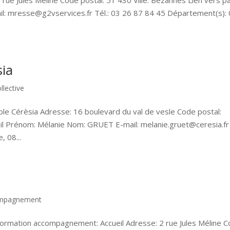
 rue Jules Méline Code postal: 51 430 Ville: Bezannes Lien vers p
l: mresse@g2vservices.fr Tél.: 03 26 87 84 45 Département(s):
sia
llective
ole Cérèsia Adresse: 16 boulevard du val de vesle Code postal:
eil Prénom: Mélanie Nom: GRUET E-mail: melanie.gruet@ceresia.fr
, 08...
compagnement
ormation accompagnement: Accueil Adresse: 2 rue Jules Méline 