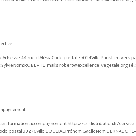
lective
eAdresse:44 rue d’AlésiaCode postal:75014Ville:ParisLien vers p
:SylvieNom:ROBERTE-mail:s.robert@excellence-vegetale.orgTél.
..
compagnement
 formation accompagnement:https://cr-distribution.fr/service
auCode postal:33270Ville:BOULIACPrénom:GaelleNom:BERNADOTE