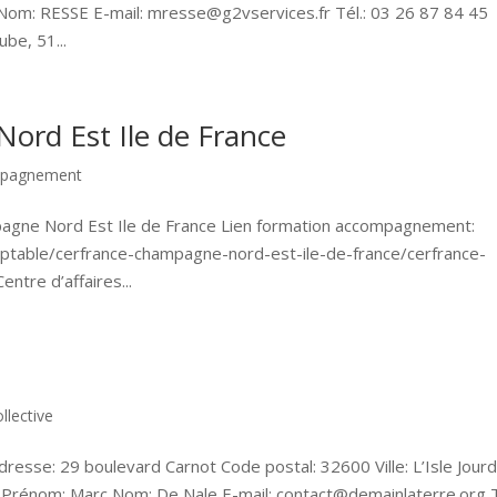
 Nom: RESSE E-mail: mresse@g2vservices.fr Tél.: 03 26 87 84 45
be, 51...
d Est Ile de France
ompagnement
gne Nord Est Ile de France Lien formation accompagnement:
ptable/cerfrance-champagne-nord-est-ile-de-france/cerfrance-
ntre d’affaires...
llective
resse: 29 boulevard Carnot Code postal: 32600 Ville: L’Isle Jourd
g Prénom: Marc Nom: De Nale E-mail: contact@demainlaterre.org T