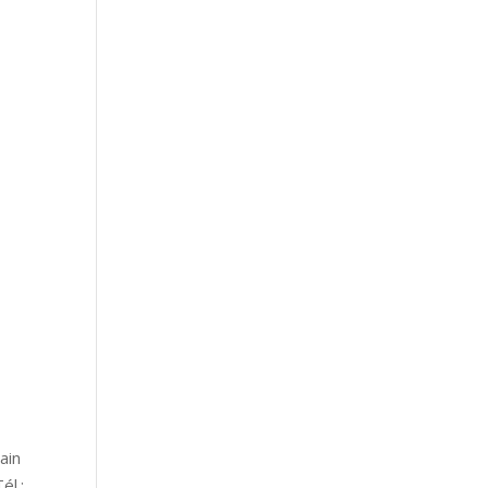
ain
él.: