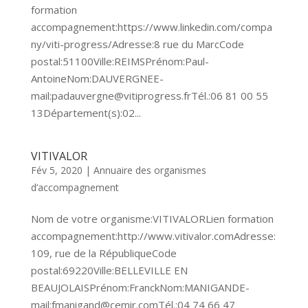
formation
accompagnement:https://www.linkedin.com/compa
ny/viti-progress/Adresse:8 rue du MarcCode
postal:51100Ville:REIMSPrénom:Paul-
AntoineNom:DAUVERGNEE-
mail:padauvergne@vitiprogress.frTél.:06 81 00 55
13Département(s):02...
VITIVALOR
Fév 5, 2020
|
Annuaire des organismes
d’accompagnement
Nom de votre organisme:VITIVALORLien formation
accompagnement:http://www.vitivalor.comAdresse:
109, rue de la RépubliqueCode
postal:69220Ville:BELLEVILLE EN
BEAUJOLAISPrénom:FranckNom:MANIGANDE-
mail:fmanigand@cemir.comTél.:04 74 66 47