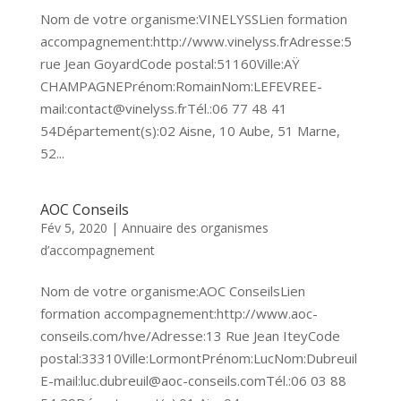
Nom de votre organisme:VINELYSSLien formation
accompagnement:http://www.vinelyss.frAdresse:5
rue Jean GoyardCode postal:51160Ville:AŸ
CHAMPAGNEPrénom:RomainNom:LEFEVREE-
mail:contact@vinelyss.frTél.:06 77 48 41
54Département(s):02 Aisne, 10 Aube, 51 Marne,
52...
AOC Conseils
Fév 5, 2020
|
Annuaire des organismes
d’accompagnement
Nom de votre organisme:AOC ConseilsLien
formation accompagnement:http://www.aoc-
conseils.com/hve/Adresse:13 Rue Jean IteyCode
postal:33310Ville:LormontPrénom:LucNom:Dubreuil
E-mail:luc.dubreuil@aoc-conseils.comTél.:06 03 88