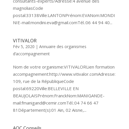
consultants-experts/Adresse:4 avenue des
magnoliasCode
postal:33138Ville:LANTONPrénom:EVANom:MONDI
NIE-mail:mondini.eva@gmail.comTél.:06 44 94 40...
VITIVALOR
Fév 5, 2020
|
Annuaire des organismes
d’accompagnement
Nom de votre organisme:VITIVALORLien formation
accompagnement:http://www.vitivalor.comAdresse:
109, rue de la RépubliqueCode
postal:69220Ville:BELLEVILLE EN
BEAUJOLAISPrénom:FranckNom:MANIGANDE-
mail:fmanigand@cemir.comTél.:04 74 66 47
81Département(s):01 Ain, 02 Aisne,...
AOC Conseils