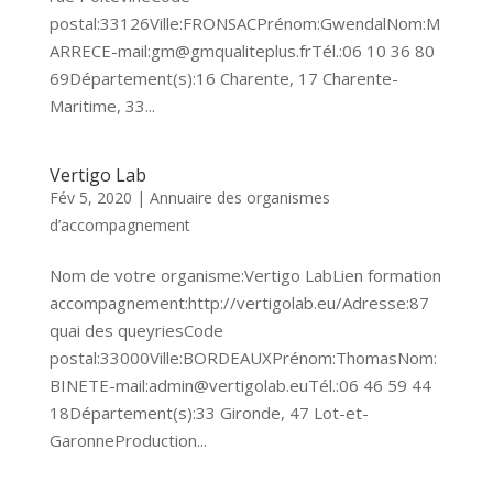
postal:33126Ville:FRONSACPrénom:GwendalNom:M
ARRECE-mail:gm@gmqualiteplus.frTél.:06 10 36 80
69Département(s):16 Charente, 17 Charente-
Maritime, 33...
Vertigo Lab
Fév 5, 2020
|
Annuaire des organismes
d’accompagnement
Nom de votre organisme:Vertigo LabLien formation
accompagnement:http://vertigolab.eu/Adresse:87
quai des queyriesCode
postal:33000Ville:BORDEAUXPrénom:ThomasNom:
BINETE-mail:admin@vertigolab.euTél.:06 46 59 44
18Département(s):33 Gironde, 47 Lot-et-
GaronneProduction...