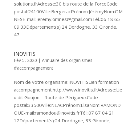
solutions.frAdresse:30 bis route de la ForceCode
postal:24100Ville:BergeracPrénom:JérémyNom:OM
NESE-mail:jeremy.omnes@gmail.comTél.:06 18 65
09 33Département(s):24 Dordogne, 33 Gironde,
47...
INOVITIS
Fév 5, 2020
|
Annuaire des organismes
d’accompagnement
Nom de votre organisme:INOVITISLien formation
accompagnement:http://www.inovitis.frAdresse:Lie
u dit Goujon – Route de PérigueuxCode
postal:33500Ville:NEACPrénom:ElsaNom:RAMOND
OUE-mail:ramondou@inovitis.frTél.:07 87 04 21
12Département(s):24 Dordogne, 33 Gironde,...