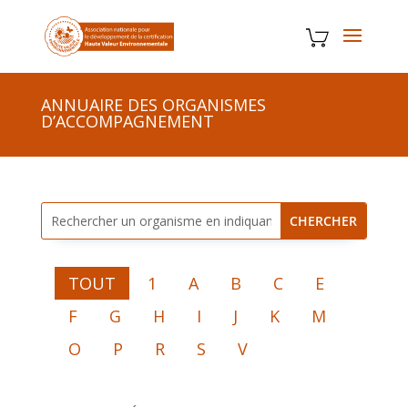
ANNUAIRE DES ORGANISMES
D’ACCOMPAGNEMENT
TOUT
1
A
B
C
E
F
G
H
I
J
K
M
O
P
R
S
V