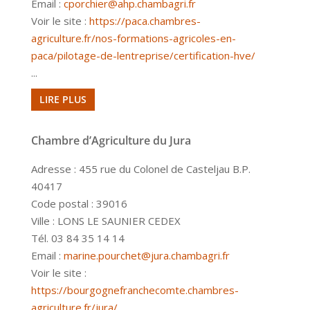
Email :
cporchier@ahp.chambagri.fr
Voir le site :
https://paca.chambres-
agriculture.fr/nos-formations-agricoles-en-
paca/pilotage-de-lentreprise/certification-hve/
...
LIRE PLUS
Chambre d’Agriculture du Jura
Adresse : 455 rue du Colonel de Casteljau B.P.
40417
Code postal : 39016
Ville : LONS LE SAUNIER CEDEX
Tél. 03 84 35 14 14
Email :
marine.pourchet@jura.chambagri.fr
Voir le site :
https://bourgognefranchecomte.chambres-
agriculture.fr/jura/